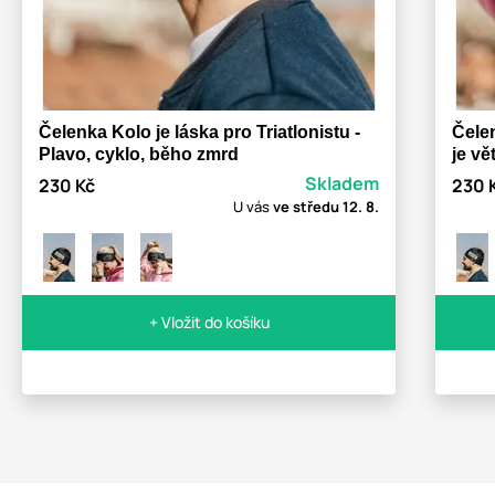
Čelenka Kolo je láska pro Triatlonistu -
Čele
Plavo, cyklo, běho zmrd
je vě
Skladem
230 Kč
230 
U vás
ve středu
12. 8.
+ Vložit do košíku