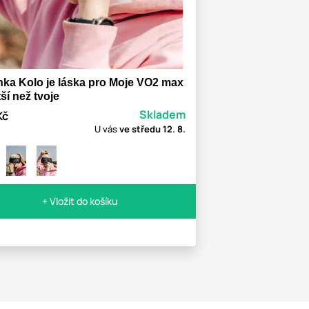
nka Kolo je láska pro Moje VO2 max
tší než tvoje
Skladem
Kč
U vás
ve středu
12. 8.
+ Vložit do košíku