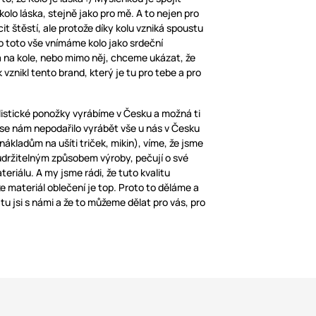
 kolo láska, stejně jako pro mě. A to nejen pro
cit štěstí, ale protože díky kolu vzniká spoustu
 pro toto vše vnímáme kolo jako srdeční
na na kole, nebo mimo něj, chceme ukázat, že
k vznikl tento brand, který je tu pro tebe a pro
listické ponožky vyrábíme v Česku a možná ti
ž se nám nepodařilo vyrábět vše u nás v Česku
ákladům na ušíti triček, mikin), víme, že jsme
a udržitelným způsobem výroby, pečují o své
eriálu. A my jsme rádi, že tuto kvalitu
e materiál oblečení je top. Proto to děláme a
tu jsi s námi a že to můžeme dělat pro vás, pro