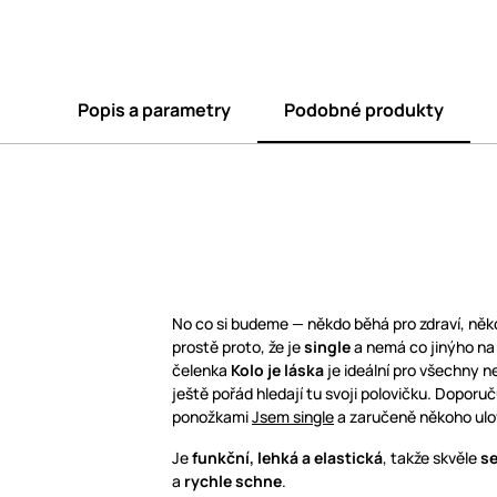
Popis a parametry
Podobné produkty
No co si budeme — někdo běhá pro zdraví, něk
prostě proto, že je
single
a nemá co jinýho na 
čelenka
Kolo je láska
je ideální pro všechny n
ještě pořád hledají tu svoji polovičku. Doporu
ponožkami
Jsem single
a zaručeně někoho ulov
Je
funkční, lehká a elastická
, takže skvěle
se
a
rychle schne
.