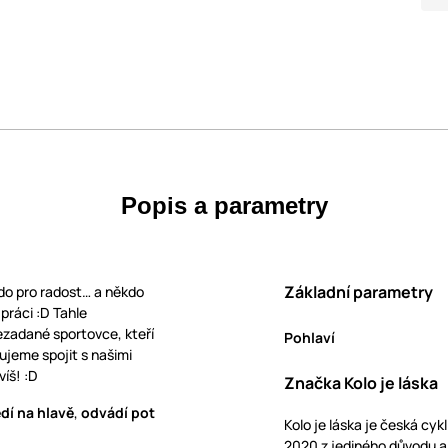
Popis a parametry
Základní parametry
do pro radost… a někdo
práci :D Tahle
ezadané sportovce, kteří
Pohlaví
čujeme spojit s našimi
íš! :D
Značka Kolo je láska
dí na hlavě
,
odvádí pot
Kolo je láska je česká cyk
2020 z jediného důvodu a t