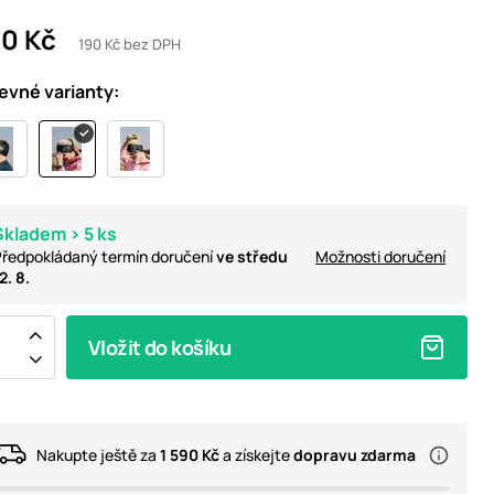
0 Kč
190 Kč bez DPH
evné varianty:
Skladem > 5 ks
ředpokládaný termín doručení
ve středu
Možnosti doručení
2. 8.
Vložit do košíku
Nakupte ještě za
1 590 Kč
a získejte
dopravu zdarma