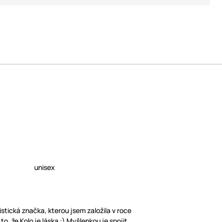
unisex
listická značka, kterou jsem založila v roce
o, že Kolo je láska :) Myšlenkou je spojit