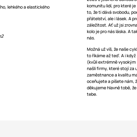
komunitu lidí, pro které je
ího, lehkého a elastického
to, že ti dává svobodu, po
přátelství, ale i lásek. A
záležitost. Ať už jsi zrov
kolo je pro nás láska. A ta
m2
nás.
Možná už víš, že naše cyk
to říkáme až teď. A i kdy
(kvůli extrémně vysokým n
našli firmy, které stojí z
zaměstnance a kvalitu mat
oceňujete a píšete nám, ž
děkujeme hlavně tobě, že 
tebe.