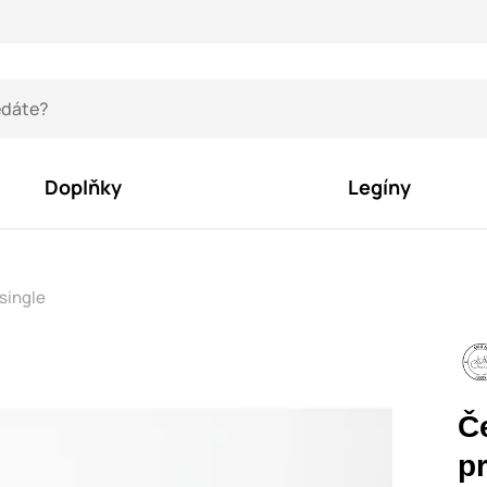
Doplňky
Legíny
single
Č
p