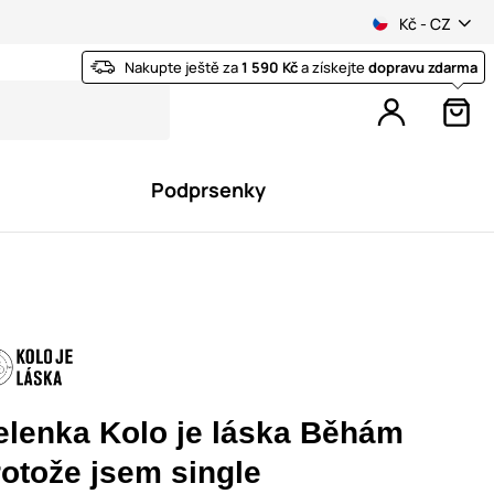
Kč - CZ
Nakupte ještě za
1 590 Kč
a získejte
dopravu zdarma
Podprsenky
elenka Kolo je láska Běhám
rotože jsem single