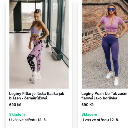
Legíny Fitko je láska Batika jak
Legíny Push Up Tak začni 
blázen - černá/růžová
fialová jako borůvka
690 Kč
690 Kč
Skladem
Skladem
U vás
ve středu
12. 8.
U vás
ve středu
12. 8.