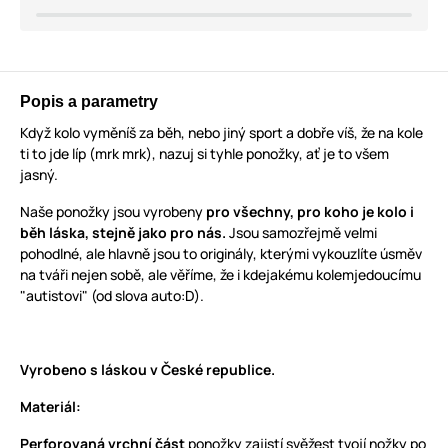
Popis a parametry
Když kolo vyměníš za běh, nebo jiný sport a dobře víš, že na kole
ti to jde líp (mrk mrk), nazuj si tyhle ponožky, ať je to všem
jasný.
Naše ponožky jsou vyrobeny
pro všechny, pro koho je kolo i
běh láska, stejně jako pro nás.
Jsou samozřejmě velmi
pohodlné, ale hlavně jsou to originály, kterými vykouzlíte úsměv
na tváři nejen sobě, ale věříme, že i kdejakému kolemjedoucímu
"autistovi" (od slova auto:D).
Vyrobeno s láskou v České republice.
Materiál:
Perforovaná vrchní
část
ponožky zajistí svěžest tvojí nožky po