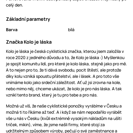
celý den.
Základní parametry
Barva
bílá
Značka Kolo je láska
Kolo je láska je česká cyklistická značka, kterou jsem založila v
roce 2020 z jediného důvodu a to, že Kolo je láska :) Myšlenkou
je spojit komunitu lidí, pro které je kolo láska, stejně jako pro mě.
A to nejen pro to, že ti dává svobodu, pocit štěstí, ale protože
díky kolu vzniká spoustu přátelství, ale i lásek. A pro toto vše
vnímáme kolo jako srdeční záležitost. Ať už jsi zrovna na kole,
nebo mimo něj, chceme ukázat, že kolo je pro nás láska. A tak
vznikl tento brand, který je tu pro tebe a pro nás.
Možná už víš, že naše cyklistické ponožky vyrábíme v Česku a
možná ti to říkáme až teď. A i když se nám nepodařilo vyrábět
vše u nás v Česku (kvůli extrémně vysokým nákladům na ušíti
triček, mikin), víme, že jsme našli firmy, které stojí za
udržitelným způsobem výroby, pečují o své zaměstnance a