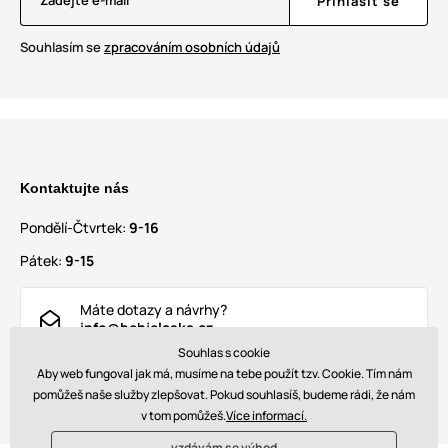
Zadejte e-mail
Přihlásit se
Souhlasím se
zpracováním osobních údajů
Kontaktujte nás
Pondělí-Čtvrtek:
9-16
Pátek:
9-15
Máte dotazy a návrhy?
info@behjelaska.cz
Souhlas s cookie
Aby web fungoval jak má, musíme na tebe použít tzv. Cookie. Tím nám
Najdete nás také na
pomůžeš naše služby zlepšovat. Pokud souhlasíš, budeme rádi, že nám
v tom pomůžeš.
Více informací.
vzdávám se výhod