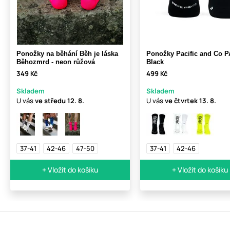
Ponožky na běhání Běh je láska
Ponožky Pacific and Co 
Běhozmrd - neon růžová
Black
349 Kč
499 Kč
Skladem
Skladem
U vás
ve středu
12. 8.
U vás
ve čtvrtek
13. 8.
37-41
42-46
47-50
37-41
42-46
+ Vložit do košíku
+ Vložit do košíku