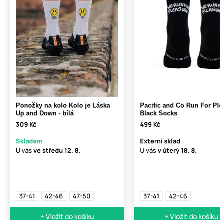
Ponožky na kolo Kolo je Láska
Pacific and Co Run For Pl
Up and Down - bílá
Black Socks
309 Kč
499 Kč
Skladem
Externí sklad
U vás
ve středu
12. 8.
U vás
v úterý
18. 8.
37-41
42-46
47-50
37-41
42-46
+ Vložit do košíku
+ Vložit do košíku