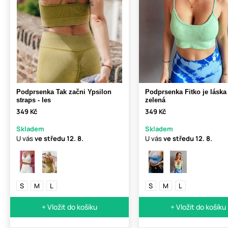
Podprsenka Tak začni Ypsilon
Podprsenka Fitko je láska 
straps - les
zelená
349 Kč
349 Kč
Skladem
Skladem
U vás
ve středu
12. 8.
U vás
ve středu
12. 8.
S
M
L
S
M
L
+ Vložit do košíku
+ Vložit do košíku